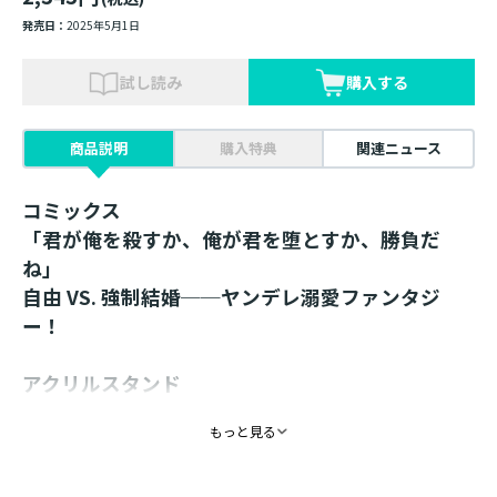
発売日：
2025年5月1日
試し読み
購入する
商品説明
購入特典
関連ニュース
コミックス
「君が俺を殺すか、俺が君を堕とすか、勝負だ
ね」
自由 VS. 強制結婚──ヤンデレ溺愛ファンタジ
ー！
アクリルスタンド
潮里潤先生描き下ろしイラストを使用した、アク
もっと見る
リルスタンドが登場！
コミックス情報