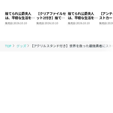
捨てられ公爵夫人
【クリアファイルセ
捨てられ公爵夫人
【アンテ
は、平穏な生活をお
ット2付き】捨てら
は、平穏な生活をお
ストカー
望みのようです5
れ公爵夫人は、平穏
望みのようです ク
き】捨て
発売日:
2026.10.10
発売日:
2026.10.10
発売日:
2026.10.10
発売日:
2026
同時発売まとめ買い
な生活をお望みのよ
リアファイルセット
人は、平
セット【著：カレヤ
うです5
2
お望みの
タミエ 直筆サイン
本】
TOP
グッズ
【アクリルスタンド付き】世界を救った最強勇者にスト