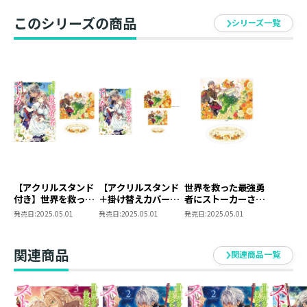
「君が俺を殺すか、俺が君を堕とすか、勝負だね」
このシリーズの商品
自由 VS. 強制結婚──ヤンデレ溺愛ファンタジー！
シリーズ一覧
地味メガネの村娘フリージアは、なぜか人類の英雄・勇
者アーヴィンに付きまとわれていた！？
周りに助けを求めても祝福されるばかり。
「外せない指輪」で求婚してくる彼から逃げて村を出る
も「千里眼」で即バレした挙げ句、世界平和を人質にさ
れ、デートすることに。
もはや、自分の手（でも戦闘力はカス...）で、彼を倒す
しか道はない！
強くなるため、修行の旅を始めるが…？
【アクリルスタンド
【アクリルスタンド
世界を救った最強勇
付き】世界を救った
＋掛け替えカバー付
者にストーカーされ
「君が俺を殺すか、俺が君を堕とすか、勝負だね」
最強勇者にストーカ
き】世界を救った最
る村娘の話 アクリ
発売日:
2025.05.01
発売日:
2025.05.01
発売日:
2025.05.01
自由VS.強制結婚──ヤンデレ溺愛ファンタジー！
ーされる村娘の話 第
強勇者にストーカー
ルスタンド
1巻（コロナ・コミ
される村娘の話 第1
ックス）
巻（コロナ・コミッ
アクリルスタンド情報
関連商品
関連商品一覧
クス）
潮里潤先生描き下ろしイラストを使用した、アクリルス
タンドが登場！