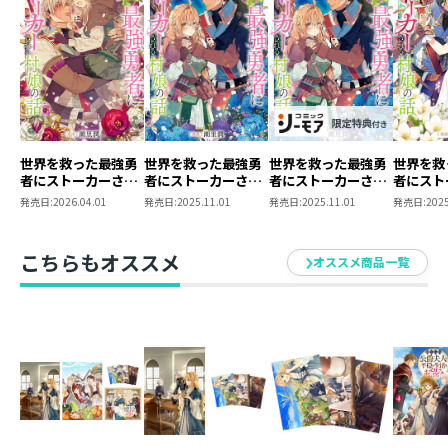
ストーカー勇者、初のグッズ化！
フリージアとアーヴィンがアクスタになって登場です。
ぜひお部屋の棚やオフィスデスクに飾ってみてくださ
い！
仕様 ： 特典ポストカード付きコミック＋
アクリルスタンド
世界を救った最強勇
世界を救った最強勇
世界を救った最強勇
世界を救
者にストーカーされ
者にストーカーされ
者にストーカーされ
者にスト
書籍体裁 ： 単行本・ソフトカバー
る村娘の話 第3巻
る村娘の話 第2巻
る村娘の話 第2巻
る村娘の
発売日:
2026.04.01
発売日:
2025.11.01
発売日:
2025.11.01
発売日:
2025
グッズサイズ ： W125×H89mm（本体）／
【シーモア限定描き
W85×H40mm（台座）
下ろしイラスト＆電
子書籍限定描き下ろ
発行元 ： TOブックス
こちらもオススメ
オススメ商品一覧
しイラスト特典付
漫画 ： 潮里潤
き】