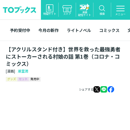
漫画
特設サイト
ストア
検索
メニュー
配信サイト
予約受付中
今月の新作
ライトノベル
コミックス
【アクリルスタンド付き】世界を救った最強勇者
にストーカーされる村娘の話 第1巻（コロナ・コ
ミックス）
[漫画]
潮里潤
グッズ
セット
発売中
シェアする