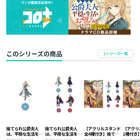
このシリーズの商品
シリーズ一覧
捨てられ公爵夫人
捨てられ公爵夫人
【アクリルスタンド
【アクリ
は、平穏な生活をお
は、平穏な生活をお
全4種付き】捨てら
1種付き
望みのようです ア
望みのようです ア
れ公爵夫人は、平穏
公爵夫人