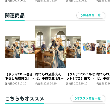
発売日:
2025.06.20
発売日:
2025.06.20
発売日:
2025.06.20
発売日:
2025
クリルスタンド（メ
クリルスタンド 全
な生活をお望みのよ
生活をお
ルフィーナ）
4種セット【特典SS
うです2
です2
付き】
関連商品
関連商品一覧
【ドラマCD ＆書き
捨てられ公爵夫人
【クリアファイルセ
捨てられ
下ろし短編付き】捨
は、平穏な生活をお
ット2付き】捨てら
は、平穏
てられ公爵夫人は、
望みのようです5
れ公爵夫人は、平穏
望みの
発売日:
2026.10.10
発売日:
2026.10.10
発売日:
2026.10.10
発売日:
2026
平穏な生活をお望み
な生活をお望みのよ
同時発売
のようです5【著：
うです5
セット【
カレヤタミエ 直筆
タミエ 
こちらもオススメ
オススメ商品一覧
サイン本】
本】