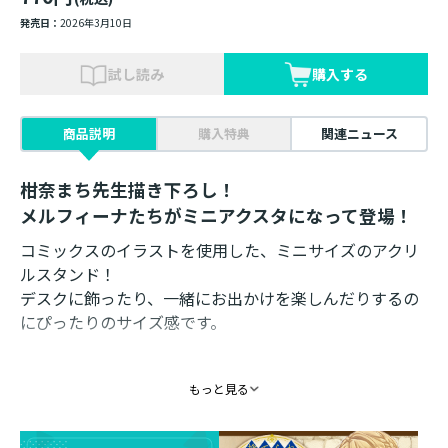
発売日：
2026年3月10日
試し読み
購入する
商品説明
購入特典
関連ニュース
柑奈まち先生描き下ろし！
メルフィーナたちがミニアクスタになって登場！
コミックスのイラストを使用した、ミニサイズのアクリ
ルスタンド！
デスクに飾ったり、一緒にお出かけを楽しんだりするの
にぴったりのサイズ感です。
素材：アクリル
もっと見る
サイズ：約70mm（全長）
イラスト： 柑奈まち
発売元：TOブックス