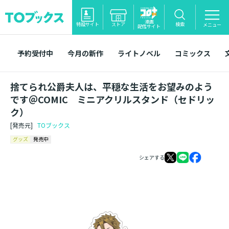
漫画
特設サイト
ストア
検索
メニュー
配信サイト
予約受付中
今月の新作
ライトノベル
コミックス
捨てられ公爵夫人は、平穏な生活をお望みのよう
です＠COMIC ミニアクリルスタンド（セドリッ
ク）
[発売元]
TOブックス
グッズ
発売中
シェアする