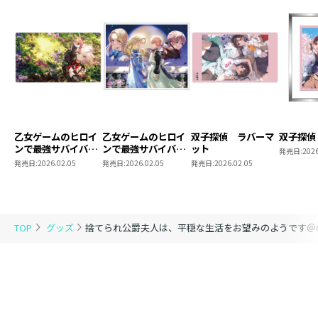
乙女ゲームのヒロイ
乙女ゲームのヒロイ
双子探偵 ラバーマ
双子探偵
ンで最強サバイバ
ンで最強サバイバ
ット
発売日:
2026
ル ラバーマット
ル アクリルパネル
発売日:
2026.02.05
発売日:
2026.02.05
発売日:
2026.02.05
TOP
グッズ
捨てられ公爵夫人は、平穏な生活をお望みのようです＠C