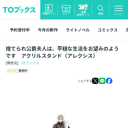
漫画
特設サイト
ストア
検索
メニュー
配信サイト
予約受付中
今月の新作
ライトノベル
コミックス
捨てられ公爵夫人は、平穏な生活をお望みのよう
です アクリルスタンド（アレクシス）
[発売元]
TOブックス
グッズ
発売中
シェアする