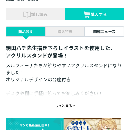
試し読み
購入する
商品説明
購入特典
関連ニュース
駒田ハチ先生描き下ろしイラストを使用した、
アクリルスタンドが登場！
メルフィーナたちが飾りやすいアクリルスタンドになり
ました！
オリジナルデザインの台座付き
デスクや棚に手軽に飾ってお楽しみください！
もっと見る
素材：アクリル
サイズ：H130mm×W70mm角内（本体）／
H60mm×W60mm角内（台座）
イラスト：駒田ハチ