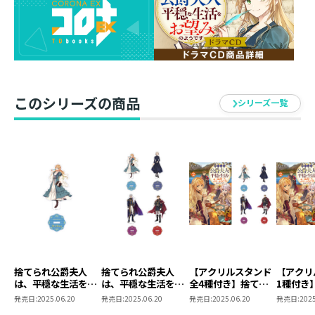
発売元：TOブックス
このシリーズの商品
シリーズ一覧
捨てられ公爵夫人
捨てられ公爵夫人
【アクリルスタンド
【アクリ
は、平穏な生活をお
は、平穏な生活をお
全4種付き】捨てら
1種付き
望みのようです ア
望みのようです ア
れ公爵夫人は、平穏
公爵夫人
発売日:
2025.06.20
発売日:
2025.06.20
発売日:
2025.06.20
発売日:
2025
クリルスタンド（メ
クリルスタンド 全
な生活をお望みのよ
生活をお