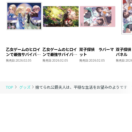
乙女ゲームのヒロイ
乙女ゲームのヒロイ
双子探偵 ラバーマ
双子探偵
ンで最強サバイバ
ンで最強サバイバ
ット
パネル
ル アクリルパネル
ル ラバーマット
発売日:
2026.02.05
発売日:
2026.02.05
発売日:
2026.02.05
発売日:
2026
TOP
グッズ
捨てられ公爵夫人は、平穏な生活をお望みのようです 