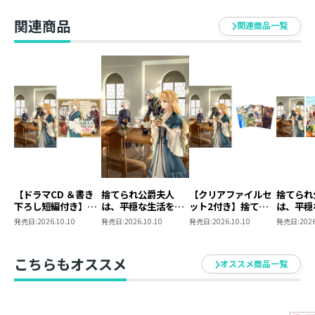
ルフィーナ）
4種セット【特典SS
うです2
です2
付き】
関連商品
関連商品一覧
【ドラマCD ＆書き
捨てられ公爵夫人
【クリアファイルセ
捨てられ
下ろし短編付き】捨
は、平穏な生活をお
ット2付き】捨てら
は、平穏
てられ公爵夫人は、
望みのようです5
れ公爵夫人は、平穏
望みの
発売日:
2026.10.10
発売日:
2026.10.10
発売日:
2026.10.10
発売日:
2026
平穏な生活をお望み
な生活をお望みのよ
同時発売
のようです5【著：
うです5
セット【
カレヤタミエ 直筆
タミエ 
こちらもオススメ
オススメ商品一覧
サイン本】
本】