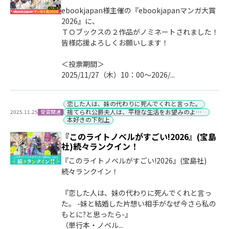
ebookjapan様主催の『ebookjapanマンガ大賞
2026』に、
ＴＯブックスの２作品がノミネートされました！
皆様応援よろしくお願いします！
＜投票期間＞
2025/11/27（木）10：00～2026/...
恋した人は、妹の代わりに死んでくれと言った。
捨てられ公爵夫人は、平穏な生活をお望みのようです
受賞関連
2025.11.25
本好きの下剋上
『このライトノベルがすごい!2026』(宝島
社)続々ランクイン！
『このライトノベルがすごい!2026』(宝島社)
続々ランクイン！
『恋した人は、妹の代わりに死んでくれと言っ
た。 -妹と結婚した片想い相手がなぜ今さら私の
もとに?と思ったら-』
（単行本・ノベル...