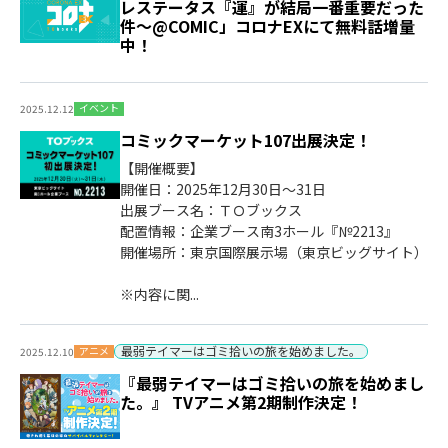
レステータス『運』が結局一番重要だった
件～@COMIC」コロナEXにて無料話増量
中！
イベント
2025.12.12
コミックマーケット107出展決定！
【開催概要】
開催日：2025年12月30日～31日
出展ブース名：ＴＯブックス
配置情報：企業ブース南3ホール『№2213』
開催場所：東京国際展示場（東京ビッグサイト）
※内容に関...
最弱テイマーはゴミ拾いの旅を始めました。
アニメ
2025.12.10
『最弱テイマーはゴミ拾いの旅を始めまし
た。』 TVアニメ第2期制作決定！