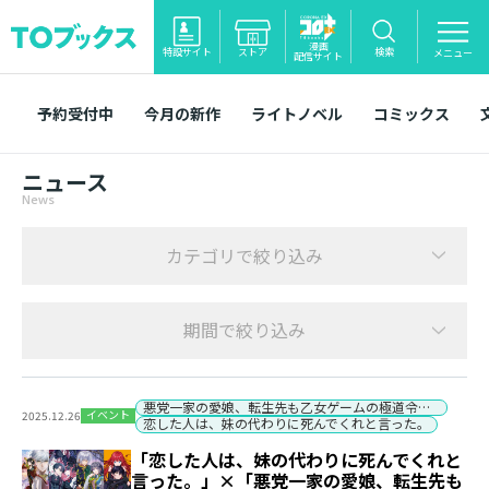
漫画
特設サイト
ストア
検索
メニュー
配信サイト
予約受付中
今月の新作
ライトノベル
コミックス
ニュース
News
カテゴリで絞り込み
期間で絞り込み
悪党一家の愛娘、転生先も乙女ゲームの極道令嬢でした。
イベント
2025.12.26
恋した人は、妹の代わりに死んでくれと言った。
「恋した人は、妹の代わりに死んでくれと
言った。」×「悪党一家の愛娘、転生先も