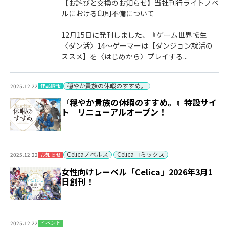
【お詫びと交換のお知らせ】当社刊行ライトノベ
ルにおける印刷不備について
12月15日に発刊しました、『ゲーム世界転生
〈ダン活〉14～ゲーマーは【ダンジョン就活の
ススメ】を〈はじめから〉プレイする...
穏やか貴族の休暇のすすめ。
作品情報
2025.12.22
『穏やか貴族の休暇のすすめ。』特設サイ
ト リニューアルオープン！
Celicaノベルス
Celicaコミックス
お知らせ
2025.12.22
女性向けレーベル「Celica」2026年3月1
日創刊！
イベント
2025.12.22