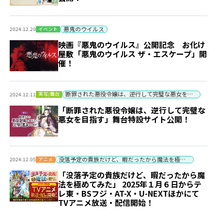
悪鬼のウイルス
イベント
2024.12.20
映画『悪鬼のウイルス』公開記念 お化け
屋敷「悪鬼のウイルス ザ・エスケープ」開
催！
断罪された悪役令嬢は、逆行して完璧な悪女を目指す
実写/舞台
2024.12.11
「断罪された悪役令嬢は、逆行して完璧な
悪女を目指す」舞台特設サイト公開！
没落予定の貴族だけど、暇だったから魔法を極めてみた
アニメ
2024.12.05
「没落予定の貴族だけど、暇だったから魔
法を極めてみた」 2025年１月６日からテ
レ東・BSフジ・AT-X・U-NEXTほかにて
TVアニメ放送・配信開始！