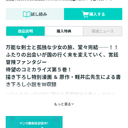
試し読み
購入する
商品説明
購入特典
関連ニュース
万能な剣士と孤独な少女の旅、堂々完結──！！
ふたりの出会いが国の行く末を変えていく、宮廷
冒険ファンタジー
待望のコミカライズ第５巻！
描き下ろし特別漫画 ＆ 原作・軽井広先生による書
き下ろし小説をW収録
ソロンたち一行の前に現れた死都最後の番人・サウル。
彼の神同等の力を前に苦戦するが、間一髪フィリアの助
もっと見る
力により勝利を収める。
練習の成果を発揮して嬉しそうな弟子の姿に、ソロンも
師としての喜びと攻略の安堵を実感する。