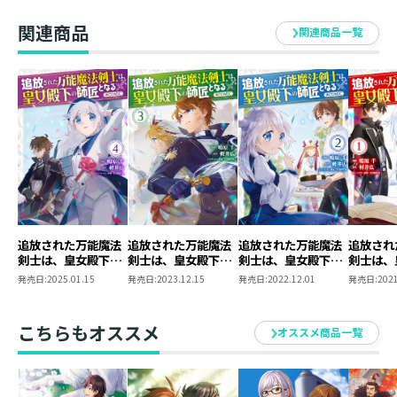
関連商品
関連商品一覧
追放された万能魔法
追放された万能魔法
追放された万能魔法
追放され
剣士は、皇女殿下の
剣士は、皇女殿下の
剣士は、皇女殿下の
剣士は、
師匠となる@COMIC
師匠となる@COMIC
師匠となる@COMIC
師匠とな
発売日:
2025.01.15
発売日:
2023.12.15
発売日:
2022.12.01
発売日:
2021
第4巻
第3巻
第2巻
第1巻
こちらもオススメ
オススメ商品一覧