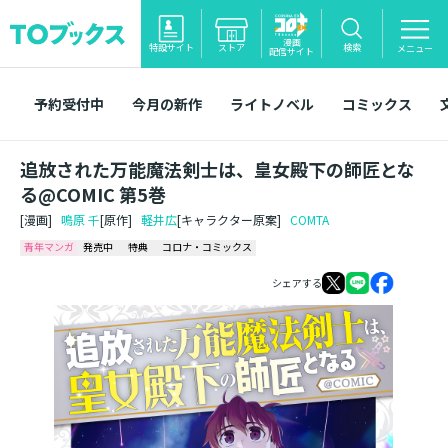
漫画
特設サイト
ストア
検索
メニュー
配信サイト
予約受付中
今月の新作
ライトノベル
コミックス
追放された万能魔法剣士は、皇女殿下の師匠とな
る@COMIC 第5巻
[漫画]
鳴原 千
[原作]
軽井広
[キャラクター原案]
COMTA
青年マンガ
発売中
特典
コロナ・コミックス
シェアする