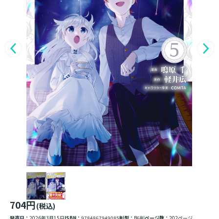
704円
(税込)
発売日：
2026年3月15日
ISBN：
9784867949085
判型：
B6判
ページ数：
202ページ