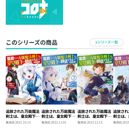
その一方でクレオンから明かされていた裏切り者の存在
に、ひとり胸騒ぎを覚えていた。
前人未到の偉業への歓喜に沸き、誰もが作戦の成功を確
信したその矢先――クレオンが裏切り者の刃に倒れる。
その意外な正体に、一行は……⁉
このシリーズの商品
シリーズ一覧
追放された万能魔法
追放された万能魔法
追放された万能魔法
追放され
剣士は、皇女殿下の
剣士は、皇女殿下の
剣士は、皇女殿下の
剣士は、
師匠となる@COMIC
師匠となる@COMIC
師匠となる@COMIC
師匠とな
発売日:
2021.10.15
発売日:
2022.12.01
発売日:
2023.12.15
発売日:
2025
第1巻
第2巻
第3巻
第4巻