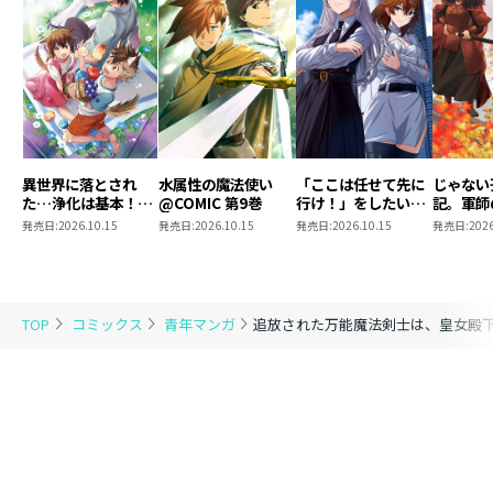
異世界に落とされ
水属性の魔法使い
「ここは任せて先に
じゃない
た…浄化は基本！
@COMIC 第9巻
行け！」をしたい死
記。軍師
@COMIC 第7巻
にたがりの望まぬ宇
われまし
発売日:
2026.10.15
発売日:
2026.10.15
発売日:
2026.10.15
発売日:
2026
宙下剋上@COMIC
@COMI
第4巻
TOP
コミックス
青年マンガ
追放された万能魔法剣士は、皇女殿下の