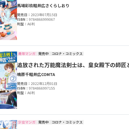
馬場彩玖
軽井広
さくらしおり
発売日：
2023年07月15日
ISBN：
9784866999067
判型：
A6判
青年マンガ
発売中
コロナ・コミックス
追放された万能魔法剣士は、皇女殿下の師匠とな
鳴原千
軽井広
COMTA
発売日：
2022年12月01日
ISBN：
9784866997155
判型：
A6判
少女マンガ
発売中
コロナ・コミックス