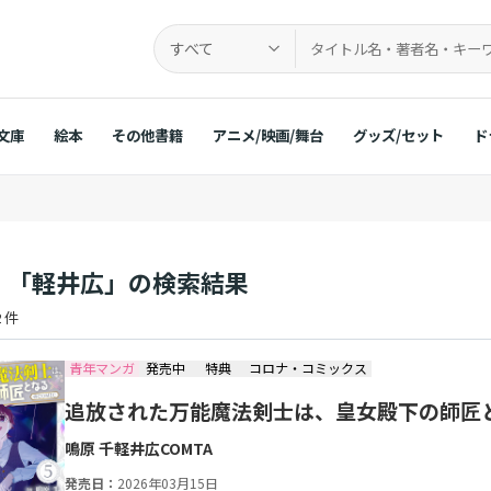
すべて
文庫
絵本
その他書籍
アニメ/映画/舞台
グッズ/セット
ド
：「軽井広」の検索結果
 件
青年マンガ
発売中
特典
コロナ・コミックス
追放された万能魔法剣士は、皇女殿下の師匠とな
鳴原 千
軽井広
COMTA
発売日：
2026年03月15日