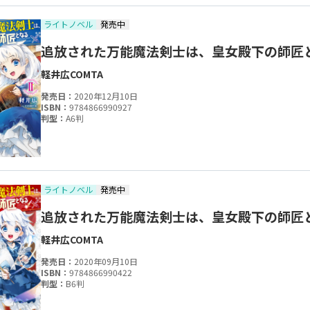
ライトノベル
発売中
追放された万能魔法剣士は、皇女殿下の師匠
軽井広
COMTA
発売日：
2020年12月10日
ISBN：
9784866990927
判型：
A6判
ライトノベル
発売中
追放された万能魔法剣士は、皇女殿下の師匠
軽井広
COMTA
発売日：
2020年09月10日
ISBN：
9784866990422
判型：
B6判