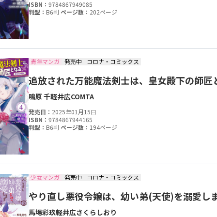
ISBN：
9784867949085
判型：
B6判
ページ数：
202ページ
青年マンガ
発売中
コロナ・コミックス
追放された万能魔法剣士は、皇女殿下の師匠とな
鳴原 千
軽井広
COMTA
発売日：
2025年01月15日
ISBN：
9784867944165
判型：
B6判
ページ数：
194ページ
少女マンガ
発売中
コロナ・コミックス
やり直し悪役令嬢は、幼い弟(天使)を溺愛します
馬場彩玖
軽井広
さくらしおり