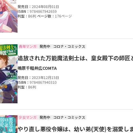
発売日：
2024年08月01日
ISBN：
9784867942659
判型：
B6判
ページ数：
176ページ
青年マンガ
発売中
コロナ・コミックス
追放された万能魔法剣士は、皇女殿下の師匠とな
鳴原千
軽井広
COMTA
発売日：
2023年12月15日
ISBN：
9784867940310
判型：
B6判
少女マンガ
発売中
コロナ・コミックス
やり直し悪役令嬢は、幼い弟(天使)を溺愛します