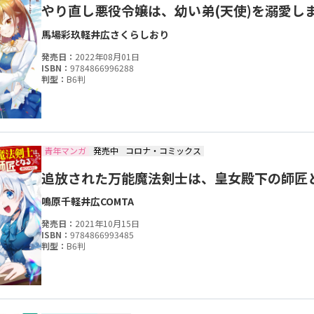
やり直し悪役令嬢は、幼い弟(天使)を溺愛します
馬場彩玖
軽井広
さくらしおり
発売日：
2022年08月01日
ISBN：
9784866996288
判型：
B6判
青年マンガ
発売中
コロナ・コミックス
追放された万能魔法剣士は、皇女殿下の師匠とな
鳴原千
軽井広
COMTA
発売日：
2021年10月15日
ISBN：
9784866993485
判型：
B6判