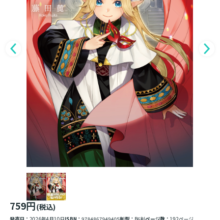
759円
(税込)
発売日：
2026年4月10日
ISBN：
9784867949405
判型：
B6判
ページ数：
192ページ