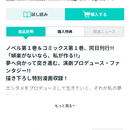
試し読み
購入する
商品説明
購入特典
関連ニュース
ノベル第１巻＆コミックス第１巻、同日刊行!!
「娯楽がないなら、私が作る!!」
夢へ向かって突き進む、演劇プロデュース・ファ
ンタジー!!
描き下ろし特別漫画収録！
エンタメをプロデュースして生きていく、それが私の夢
だった。
なのに転生した先は、まさかの歌も踊りも禁止の異世
もっと見る
界!?
しかも目覚めた姿は、絶滅したはずのエルフ・少女ディ
アナって何それ!!
前世で断たれた夢が、今世でも叶わないなんて……。