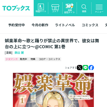
漫画
特設サイト
ストア
検索
メニュー
配信サイト
予約受付中
今月の新作
ライトノベル
コミックス
娯楽革命～歌と踊りが禁止の異世界で、彼女は舞
台の上に立つ～@COMIC 第1巻
[漫画]
藤田 麓
少女マンガ
発売中
特典
コロナ・コミックス
シェアする