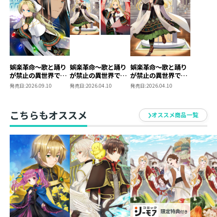
娯楽革命～歌と踊り
娯楽革命〜歌と踊り
娯楽革命～歌と踊り
が禁止の異世界で、
が禁止の異世界で、
が禁止の異世界で、
彼女は舞台の上に立
彼女は舞台の上に立
彼女は舞台の上に立
発売日:
2026.09.10
発売日:
2026.04.10
発売日:
2026.04.10
つ～@COMIC 第2巻
つ〜 原作小説第1
つ～
巻＋コミックス第1
巻 2冊同時購入セ
こちらもオススメ
オススメ商品一覧
ット【特典SS付き】