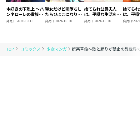
本好きの下剋上 ～ハ
聖女だけど闇堕ちし
捨てられ公爵夫人
捨てられ
ンネローレの貴族院
たらひよこになりま
は、平穏な生活をお
は、平穏
五年生～ 「恋してみ
した！@COMIC 第4
望みのようです
望みのよ
発売日:
2026.10.15
発売日:
2026.10.10
発売日:
2026.10.10
発売日:
2026
たいお姫様 2」
巻
@COMIC 第3巻【シ
@COMI
ーモア限定描き下ろ
しマンガ付き】
TOP
コミックス
少女マンガ
娯楽革命～歌と踊りが禁止の異世界で、