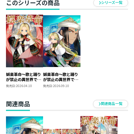
このシリーズの商品
シリーズ一覧
心が折れかけたけど、偶然見かけた旅芸人の演劇を観た
瞬間、ドキッとした。
ああ、この胸の高鳴り――私はやっぱり舞台が大好きなん
だ。
「娯楽がないなら、私が作る!!」
魅力的な娯楽が存在しない世界なら、私がゼロから生み
だせばいい。
今度こそ絶対にあきらめない！
夢へ向かって突き進む、演劇プロデュース・ファンタジ
ー、開幕!!
娯楽革命～歌と踊り
娯楽革命～歌と踊り
が禁止の異世界で、
が禁止の異世界で、
彼女は舞台の上に立
彼女は舞台の上に立
発売日:
2026.04.10
発売日:
2026.09.10
つ～@COMIC 第1巻
つ～@COMIC 第2巻
関連商品
関連商品一覧