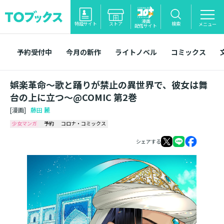
漫画
特設サイト
ストア
検索
メニュー
配信サイト
予約受付中
今月の新作
ライトノベル
コミックス
娯楽革命～歌と踊りが禁止の異世界で、彼女は舞
台の上に立つ～@COMIC 第2巻
[漫画]
藤田 麓
少女マンガ
予約
コロナ・コミックス
シェアする