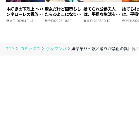
本好きの下剋上 ～ハ
聖女だけど闇堕ちし
捨てられ公爵夫人
捨てられ
ンネローレの貴族院
たらひよこになりま
は、平穏な生活をお
は、平穏
五年生～ 「恋してみ
した！@COMIC 第4
望みのようです
望みのよ
発売日:
2026.10.15
発売日:
2026.10.10
発売日:
2026.10.10
発売日:
2026
たいお姫様 2」
巻
@COMIC 第3巻【シ
@COMI
ーモア限定描き下ろ
しマンガ付き】
TOP
コミックス
少女マンガ
娯楽革命～歌と踊りが禁止の異世界で、