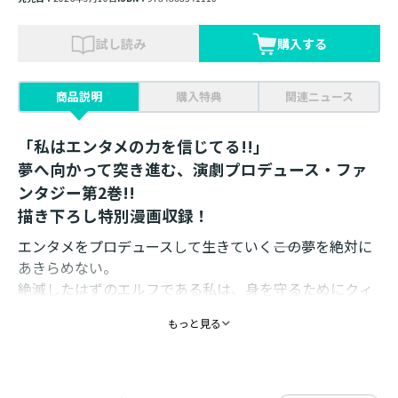
試し読み
購入する
商品説明
購入特典
関連ニュース
「私はエンタメの力を信じてる!!」
夢へ向かって突き進む、演劇プロデュース・ファ
ンタジー第2巻!!
描き下ろし特別漫画収録！
エンタメをプロデュースして生きていく――この夢を絶対に
あきらめない。
絶滅したはずのエルフである私は、身を守るためにクィ
ルガーの養子となり、魔石使いの子どもたちが集う学院
もっと見る
へ通うことに。
その入学試験の面接で、私は思わず口にする。
「演劇クラブを作りたいんです!!」
前代未聞の提案に大人たちが騒然とする中、私の言葉に