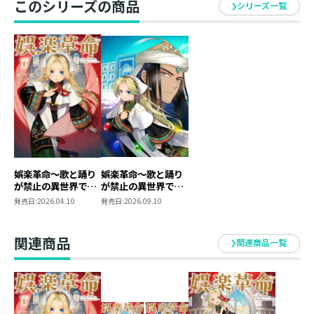
このシリーズの商品
シリーズ一覧
興味を示したのは、まさかのアルタカシークの王・アル
スラン様で――。
新しいエンタメを生みだすための第一歩はどうなる!?
夢へ向かって突き進む、演劇プロデュース・ファンタジ
ー第2巻!!
娯楽革命～歌と踊り
娯楽革命～歌と踊り
が禁止の異世界で、
が禁止の異世界で、
彼女は舞台の上に立
彼女は舞台の上に立
発売日:
2026.04.10
発売日:
2026.09.10
つ～@COMIC 第1巻
つ～@COMIC 第2巻
関連商品
関連商品一覧