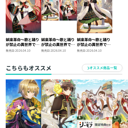
娯楽革命～歌と踊り
娯楽革命〜歌と踊り
娯楽革命～歌と踊り
が禁止の異世界で、
が禁止の異世界で、
が禁止の異世界で、
彼女は舞台の上に立
彼女は舞台の上に立
彼女は舞台の上に立
発売日:
2026.04.10
発売日:
2026.04.10
発売日:
2026.04.10
つ～@COMIC 第1巻
つ〜 原作小説第1
つ～
巻＋コミックス第1
巻 2冊同時購入セ
こちらもオススメ
オススメ商品一覧
ット【特典SS付き】