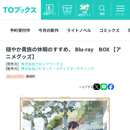
漫画
特設サイト
ストア
検索
メニュー
配信サイト
予約受付中
今月の新作
ライトノベル
コミックス
穏やか貴族の休暇のすすめ。 Blu-ray BOX 【ア
ニメグッズ】
[発売元]
株式会社クロックワークス
[販売元]
株式会社ハピネット・メディアマーケティング
Blu-ray/DVD
発売中
シェアする