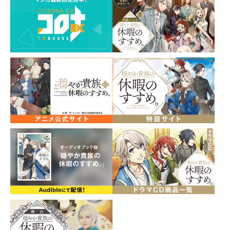
化！！
≪ご注意ください≫
※こちらの商品は2026年3月1日までにご注文いただいた
場合、必ずご購入いただけます。
※2026年3月1日を過ぎてからのご注文につきましては、
準備数に達し次第、予約を締め切らせていただきます。
【TOブックスオンラインストア限定２大特典付き！】
①EDカードポストカードセット
第1話～第12話に収録している描き下ろしEDカードイ
ラストをポストカード化！
②「穏やか貴族の休暇のすすめ。」特製小冊子
岬先生書き下ろしSSを収録！
【仕様特典】
・さんど先生描き下ろしイラスト仕様ケース