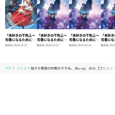
「本好きの下剋上～
「本好きの下剋上～
「本好きの下剋上～
「本好き
司書になるためには
司書になるためには
司書になるためには
司書にな
手段を選んでいられ
手段を選んでいられ
手段を選んでいられ
手段を選
発売日:
2026.10.07
発売日:
2026.10.07
発売日:
2026.09.16
発売日:
2026
ません～ 領主の養
ません～ 領主の養
ません～ 領主の養
ません～
女」Blu-ray BOXⅡ
女」DVD Vol.8
女」DVD Vol.7
女」DVD 
TOP
グッズ
穏やか貴族の休暇のすすめ。 Blu-ray BOX 【アニメグ