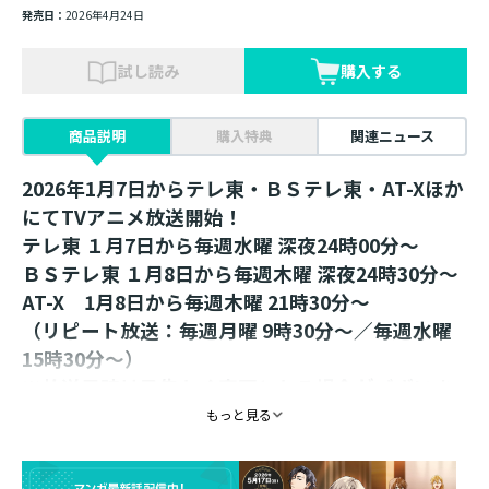
発売日：
2026年4月24日
試し読み
購入する
商品説明
購入特典
関連ニュース
2026年1月7日からテレ東・ＢＳテレ東・AT-Xほか
にてTVアニメ放送開始！
テレ東 １月7日から毎週水曜 深夜24時00分～
ＢＳテレ東 １月8日から毎週木曜 深夜24時30分～
AT-X 1月8日から毎週木曜 21時30分～
（リピート放送：毎週月曜 9時30分～／毎週水曜
15時30分～）
※放送日時は予告なく変更となる場合がございま
す。
もっと見る
頭脳派貴族が異世界から異世界へトリップ！？
癒し系異世界冒険ファンタジーが待望のTVアニメ