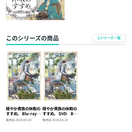
【音声特典】
・オーディオコメンタリー
【収録特典】
・ノンクレジットOP、EDほか
このシリーズの商品
シリーズ一覧
【封入特典】
・ブックレット
※商品の仕様は変更になる場合がございます
体裁 ： カラー / 2層 / Blu-ray 2枚組
収録分数 ： 約300分
品番 ： KWXA-3527
JAN ： 4532640935276
穏やか貴族の休暇の
穏やか貴族の休暇の
発売元 ：株式会社クロックワークス
すすめ。 Blu-ray
すすめ。 DVD BOX
販売元 ：株式会社ハピネット・メディアマーケティ
BOX 【アニメグッ
【アニメグッズ】
発売日:
2026.04.24
発売日:
2026.04.24
ング
ズ】