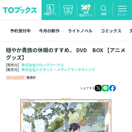
漫画
特設サイト
ストア
検索
メニュー
配信サイト
予約受付中
今月の新作
ライトノベル
コミックス
穏やか貴族の休暇のすすめ。 DVD BOX 【アニメ
グッズ】
[発売元]
株式会社クロックワークス
[販売元]
株式会社ハピネット・メディアマーケティング
Blu-ray/DVD
発売中
シェアする