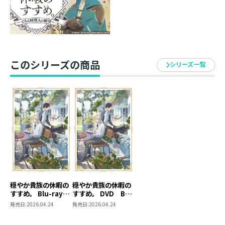
【音声特典】
・オーディオコメンタリー
【収録特典】
・ノンクレジットOP、EDほか
このシリーズの商品
シリーズ一覧
【封入特典】
・ブックレット
※商品の仕様は変更になる場合がございます
体裁 ： カラー / 片面2層 / DVD 2枚組
収録分数 ： 約300分
品番 ：KWBA-3528
JAN ： 4532640935283
穏やか貴族の休暇の
穏やか貴族の休暇の
発売元 ：株式会社クロックワークス
すすめ。 Blu-ray
すすめ。 DVD BOX
販売元 ：株式会社ハピネット・メディアマーケティ
BOX 【アニメグッ
【アニメグッズ】
発売日:
2026.04.24
発売日:
2026.04.24
ング
ズ】