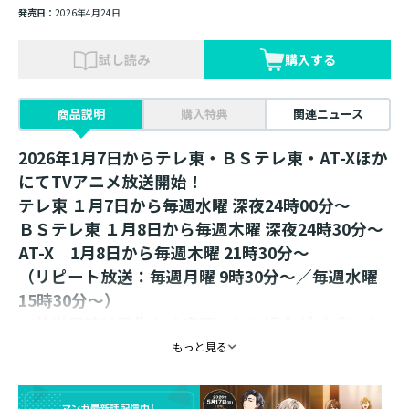
発売日：
2026年4月24日
試し読み
購入する
商品説明
購入特典
関連ニュース
2026年1月7日からテレ東・ＢＳテレ東・AT-Xほか
にてTVアニメ放送開始！
テレ東 １月7日から毎週水曜 深夜24時00分～
ＢＳテレ東 １月8日から毎週木曜 深夜24時30分～
AT-X 1月8日から毎週木曜 21時30分～
（リピート放送：毎週月曜 9時30分～／毎週水曜
15時30分～）
※放送日時は予告なく変更となる場合がございま
す。
もっと見る
頭脳派貴族が異世界から異世界へトリップ！？
癒し系異世界冒険ファンタジーが待望のTVアニメ