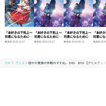
「本好きの下剋上～
「本好きの下剋上～
「本好きの下剋上～
「本好き
司書になるためには
司書になるためには
司書になるためには
司書にな
手段を選んでいられ
手段を選んでいられ
手段を選んでいられ
手段を選
発売日:
2026.10.07
発売日:
2026.10.07
発売日:
2026.09.16
発売日:
2026
ません～ 領主の養
ません～ 領主の養
ません～ 領主の養
ません～
女」Blu-ray BOXⅡ
女」DVD Vol.8
女」DVD Vol.7
女」DVD 
TOP
グッズ
穏やか貴族の休暇のすすめ。 DVD BOX 【アニメグッ