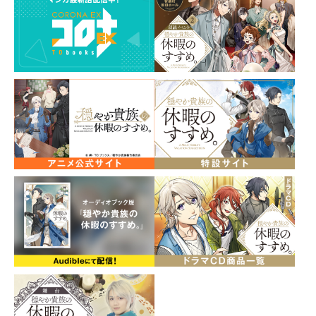
化！！
≪ご注意ください≫
※こちらの商品は2026年3月1日までにご注文いただいた
場合、必ずご購入いただけます。
※2026年3月1日を過ぎてからのご注文につきましては、
準備数に達し次第、予約を締め切らせていただきます。
【TOブックスオンラインストア限定２大特典付き！】
①EDカードポストカードセット
第1話～第12話に収録している描き下ろしEDカードイ
ラストをポストカード化！
②「穏やか貴族の休暇のすすめ。」特製小冊子
岬先生書き下ろしSSを収録！
【仕様特典】
・さんど先生描き下ろしイラスト仕様ケース