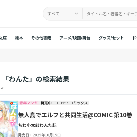
すべて
文庫
絵本
その他書籍
アニメ/映画/舞台
グッズ/セット
ド
：「わんた」の検索結果
 件
青年マンガ
発売中
コロナ・コミックス
無人島でエルフと共同生活@COMIC 第10巻
ちわ小太郎
わんた
転
発売日：
2025年10月15日