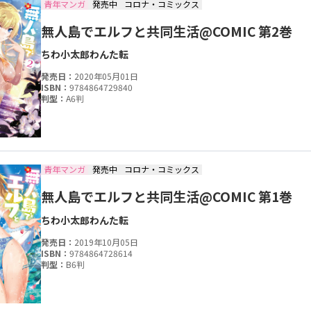
青年マンガ
発売中
コロナ・コミックス
無人島でエルフと共同生活@COMIC 第2巻
ちわ小太郎
わんた
転
発売日：
2020年05月01日
ISBN：
9784864729840
判型：
A6判
青年マンガ
発売中
コロナ・コミックス
無人島でエルフと共同生活@COMIC 第1巻
ちわ小太郎
わんた
転
発売日：
2019年10月05日
ISBN：
9784864728614
判型：
B6判