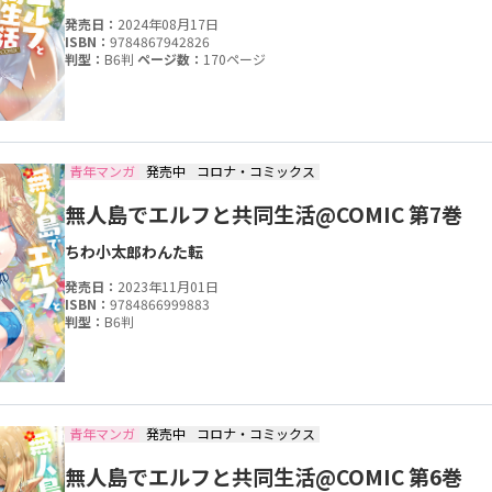
発売日：
2024年08月17日
ISBN：
9784867942826
判型：
B6判
ページ数：
170ページ
青年マンガ
発売中
コロナ・コミックス
無人島でエルフと共同生活@COMIC 第7巻
ちわ小太郎
わんた
転
発売日：
2023年11月01日
ISBN：
9784866999883
判型：
B6判
青年マンガ
発売中
コロナ・コミックス
無人島でエルフと共同生活@COMIC 第6巻