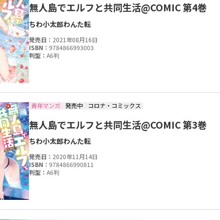
無人島でエルフと共同生活@COMIC 第4巻
ちわ小太郎
わんた
転
発売日：
2021年08月16日
ISBN：
9784866993003
判型：
A6判
青年マンガ
発売中
コロナ・コミックス
無人島でエルフと共同生活@COMIC 第3巻
ちわ小太郎
わんた
転
発売日：
2020年11月14日
ISBN：
9784866990811
判型：
A6判