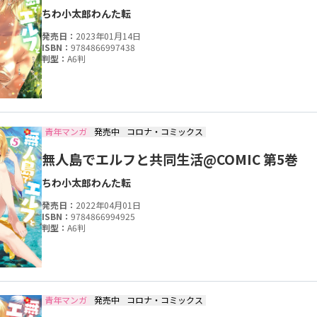
ちわ小太郎
わんた
転
発売日：
2023年01月14日
ISBN：
9784866997438
判型：
A6判
青年マンガ
発売中
コロナ・コミックス
無人島でエルフと共同生活@COMIC 第5巻
ちわ小太郎
わんた
転
発売日：
2022年04月01日
ISBN：
9784866994925
判型：
A6判
青年マンガ
発売中
コロナ・コミックス