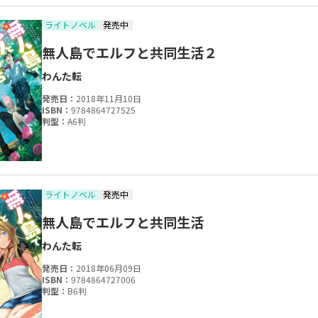
ライトノベル
発売中
無人島でエルフと共同生活２
わんた
転
発売日：
2018年11月10日
ISBN：
9784864727525
判型：
A6判
ライトノベル
発売中
無人島でエルフと共同生活
わんた
転
発売日：
2018年06月09日
ISBN：
9784864727006
判型：
B6判