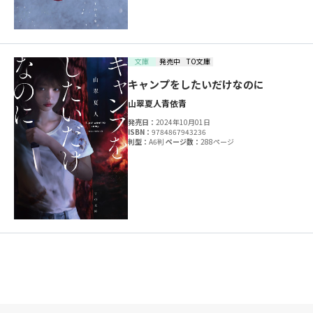
文庫
発売中
TO文庫
キャンプをしたいだけなのに
山翠夏人
青依青
発売日：
2024年10月01日
ISBN：
9784867943236
判型：
A6判
ページ数：
288ページ