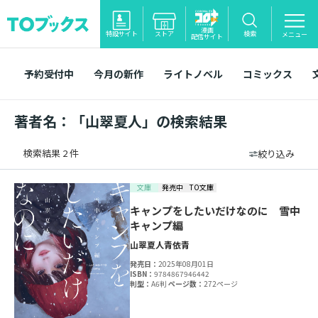
漫画
特設サイト
ストア
検索
メニュー
配信サイト
予約受付中
今月の新作
ライトノベル
コミックス
著者名：「山翠夏人」の検索結果
検索結果 2 件
絞り込み
文庫
発売中
TO文庫
キャンプをしたいだけなのに 雪中
キャンプ編
山翠夏人
青依青
発売日：
2025年08月01日
ISBN：
9784867946442
判型：
A6判
ページ数：
272ページ