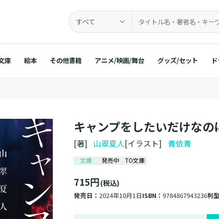
すべて
文庫
絵本
その他書籍
アニメ/映画/舞台
グッズ/セット
ド
キャンプをしたいだけなの
[著]
山翠夏人
[イラスト]
青依青
文庫
発売中
TO文庫
715円
(税込)
発売日：
2024年10月1日
ISBN：
9784867943236
判