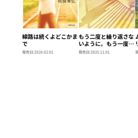
線路は続くよどこかま
もう二度と繰り返さな
で
いように。もう一度、
君と死ぬ。
発売日:
2026.02.01
発売日:
2025.11.01