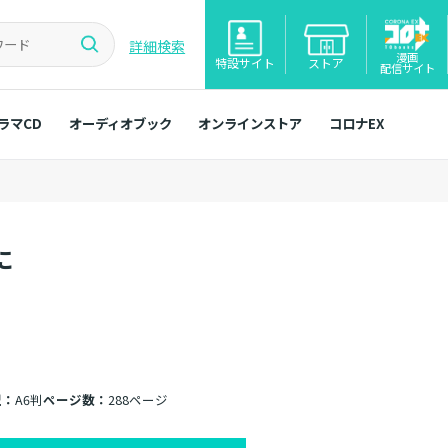
詳細検索
漫画
特設サイト
ストア
配信サイト
ラマCD
オーディオブック
オンラインストア
コロナEX
に
型：
A6判
ページ数：
288ページ