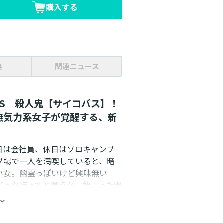
購入する
典
関連ニュース
S 殺人鬼【サイコパス】！
無気力系女子が覚醒する、新
日は会社員、休日はソロキャンプ
プ場で一人を満喫していると、暗
い女。幽霊っぽいけど興味無い
どっか行ってと願うが、始まった幽
気づく。このキャンプ場、幽霊よ
系女子が覚醒する、新感覚サバイ