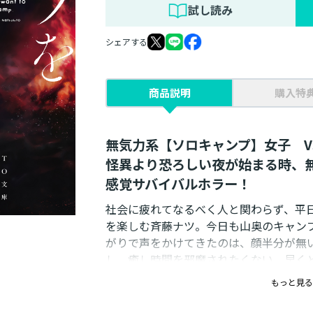
試し読み
シェアする
商品説明
購入特
無気力系【ソロキャンプ】女子 V
怪異より恐ろしい夜が始まる時、
感覚サバイバルホラー！
社会に疲れてなるべく人と関わらず、平
を楽しむ斉藤ナツ。今日も山奥のキャン
がりで声をかけてきたのは、顔半分が無
し、癒し時間を邪魔されたくない。早く
霊女の身の上話に付き合ううち、彼女は
もっと見る
りもヤバい奴【殺人鬼】がいる――。
怪異より恐ろしい夜が始まる時、無気力