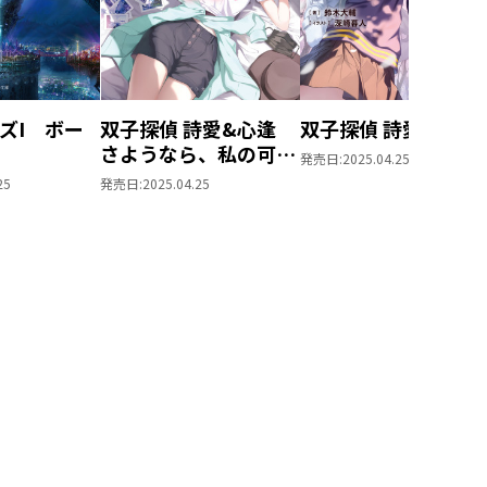
ズI ボー
双子探偵 詩愛&心逢
双子探偵 詩愛&心逢
さようなら、私の可愛
発売日:
2025.04.25
くない双子たち
25
発売日:
2025.04.25