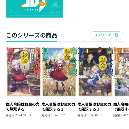
まじゃ、稼ぐどころか民の健康も危うい。急いで現場に
向かうと、この土地の麦栽培は終わりだと農民たちが絶
望していた。
でも、この大きな土地の可能性を探らないなんて馬鹿ら
しい。子どもだと舐めてきた文官を秒で黙らせ、薬師た
このシリーズの商品
シリーズ一覧
ちに売れる作物を調べさせる。さらに植物妖精のポチに
出してもらったジャガイモや亜麻などの栽培を農家の大
人たちに提案し――？
「麦畑【ここ】にある金脈【ビジネスチャンス】が見え
なくて？」
農民を味方につけて金儲けまっしぐら!? やり手少女の
荒稼ぎファンタジー第二弾！
西崎ありす
商人令嬢はお金の力
商人令嬢はお金の力
商人令嬢はお金の力
商人令嬢
犬派と猫派のどちらですか？ と聞かれることがよくあり
で無双する
で無双する２
で無双する３
で無双す
ます。
発売日:
2024.04.10
発売日:
2024.07.20
発売日:
2024.10.19
発売日:
2025
どちらも可愛いですが、強いて言えば猫派です。