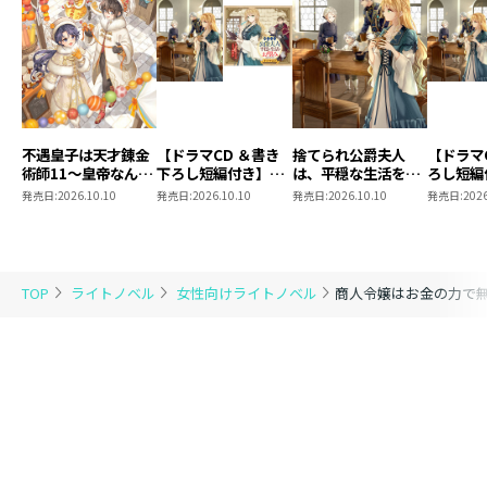
不遇皇子は天才錬金
【ドラマCD ＆書き
捨てられ公爵夫人
【ドラマ
術師11～皇帝なんて
下ろし短編付き】捨
は、平穏な生活をお
ろし短編
柄じゃないので弟妹
てられ公爵夫人は、
望みのようです5
られ公爵
発売日:
2026.10.10
発売日:
2026.10.10
発売日:
2026.10.10
発売日:
2026
を可愛がりたい～
平穏な生活をお望み
穏な生活
のようです5【著：
ようです
カレヤタミエ 直筆
サイン本】
TOP
ライトノベル
女性向けライトノベル
商人令嬢はお金の力で