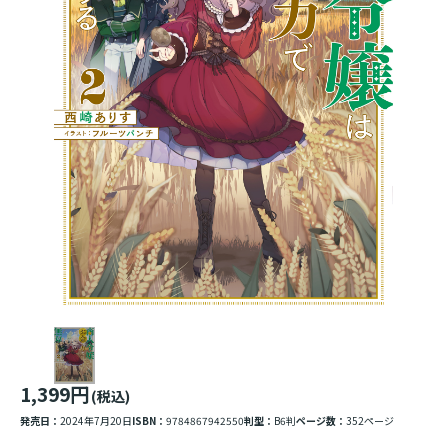
1,399円
(税込)
発売日：
2024年7月20日
ISBN：
9784867942550
判型：
B6判
ページ数：
352ページ