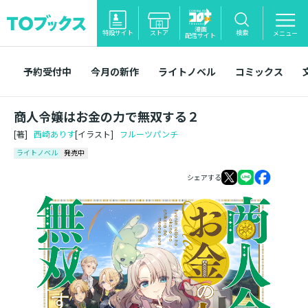
漫画
特設サイト
ストア
検索
メニュー
配信サイト
予約受付中
今月の新作
ライトノベル
コミックス
商人令嬢はお金の力で無双する２
[著]
西崎ありす
[イラスト]
フルーツパンチ
ライトノベル
発売中
シェアする