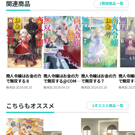
関連商品
フルーツパンチ
関連商品一覧
ゲームとアニメとお絵かきと鳥が好きです。
商人令嬢はお金の力
商人令嬢はお金の力
商人令嬢はお金の力
商人令嬢
で無双する８
で無双する@COMIC
で無双する７
で無双す
第2巻
発売日:
2026.08.10
発売日:
2026.04.10
発売日:
2026.03.10
発売日:
2025
こちらもオススメ
オススメ商品一覧