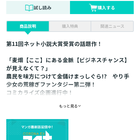
試し読み
購入する
商品説明
購入特典
関連ニュース
第11回ネット小説大賞受賞の話題作！
「麦畑【ここ】にある金脈【ビジネスチャンス】
が見えなくて？」
農民を味方につけて金儲けまっしぐら!? やり手
少女の荒稼ぎファンタジー第二弾！
コミカライズ企画進行中！
もっと見る
書き下ろし番外編巻末収録！
領主代官のサポートとして新しい事業を目論むサラにと
ある報せが届く。なんと、領地【グランチェスター】の
畑に人体に有害な麦角菌が広がっているらしい。このま