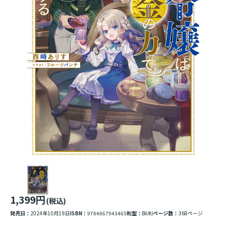
1,399円
(税込)
発売日：
2024年10月19日
ISBN：
9784867943465
判型：
B6判
ページ数：
368ページ