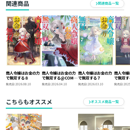
関連商品
フルーツパンチ
関連商品一覧
ゲームとアニメとお絵かきと鳥が好きです。
商人令嬢はお金の力
商人令嬢はお金の力
商人令嬢はお金の力
商人令嬢
で無双する８
で無双する@COMIC
で無双する７
で無双す
第2巻
発売日:
2026.08.10
発売日:
2026.04.10
発売日:
2026.03.10
発売日:
2025
こちらもオススメ
オススメ商品一覧