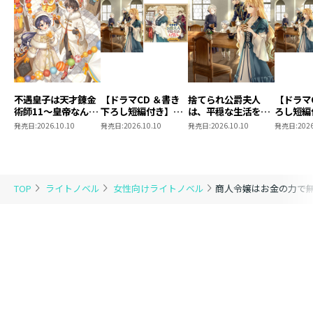
不遇皇子は天才錬金
【ドラマCD ＆書き
捨てられ公爵夫人
【ドラマ
術師11～皇帝なんて
下ろし短編付き】捨
は、平穏な生活をお
ろし短編
柄じゃないので弟妹
てられ公爵夫人は、
望みのようです5
られ公爵
発売日:
2026.10.10
発売日:
2026.10.10
発売日:
2026.10.10
発売日:
2026
を可愛がりたい～
平穏な生活をお望み
穏な生活
のようです5【著：
ようです
カレヤタミエ 直筆
サイン本】
TOP
ライトノベル
女性向けライトノベル
商人令嬢はお金の力で