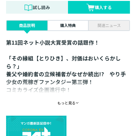
試し読み
購入する
商品説明
購入特典
関連ニュース
第11回ネット小説大賞受賞の話題作！
「その縁組【とりひき】、対価はおいくらかし
ら？」
養父や婚約者の立候補者がなぜか続出!? やり手
少女の荒稼ぎファンタジー第三弾！
コミカライズ企画進行中！
もっと見る
書き下ろし番外編巻末収録！
書き下ろしSS「不器用な大人たち」