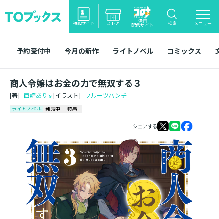
漫画
特設サイト
ストア
検索
メニュー
配信サイト
予約受付中
今月の新作
ライトノベル
コミックス
商人令嬢はお金の力で無双する３
[著]
西崎ありす
[イラスト]
フルーツパンチ
ライトノベル
発売中
特典
シェアする