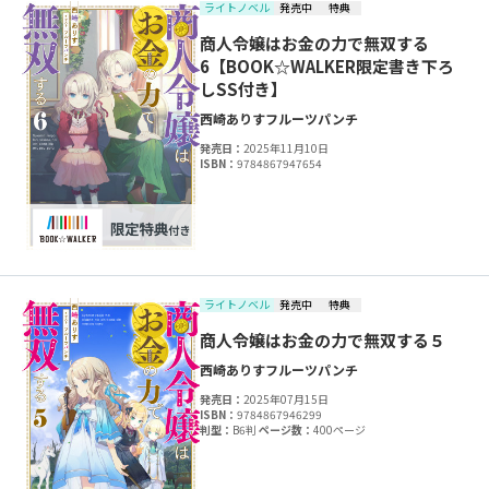
ライトノベル
発売中
特典
商人令嬢はお金の力で無双する
6【BOOK☆WALKER限定書き下ろ
しSS付き】
西崎ありす
フルーツパンチ
発売日：
2025年11月10日
ISBN：
9784867947654
ライトノベル
発売中
特典
商人令嬢はお金の力で無双する５
西崎ありす
フルーツパンチ
発売日：
2025年07月15日
ISBN：
9784867946299
判型：
B6判
ページ数：
400ページ