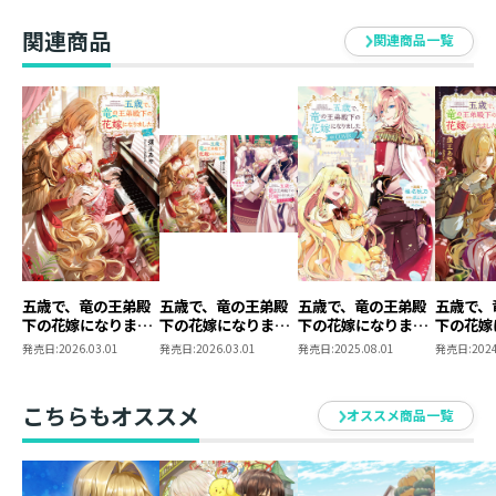
関連商品
関連商品一覧
五歳で、竜の王弟殿
五歳で、竜の王弟殿
五歳で、竜の王弟殿
五歳で、
下の花嫁になりまし
下の花嫁になりまし
下の花嫁になりまし
下の花嫁
た５
た 原作小説第5巻
た@COMIC 第2巻
た４
発売日:
2026.03.01
発売日:
2026.03.01
発売日:
2025.08.01
発売日:
2024
＋コミックス第3
巻 2冊同時購入セ
ット【特典SS付き】
こちらもオススメ
オススメ商品一覧