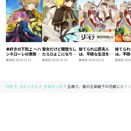
本好きの下剋上 ～ハ
聖女だけど闇堕ちし
捨てられ公爵夫人
捨てられ
ンネローレの貴族院
たらひよこになりま
は、平穏な生活をお
は、平穏
五年生～ 「恋してみ
した！@COMIC 第4
望みのようです
望みのよ
発売日:
2026.10.15
発売日:
2026.10.10
発売日:
2026.10.10
発売日:
2026
たいお姫様 2」
巻
@COMIC 第3巻【シ
@COMI
ーモア限定描き下ろ
しマンガ付き】
TOP
コミックス
少女マンガ
五歳で、竜の王弟殿下の花嫁になりまし