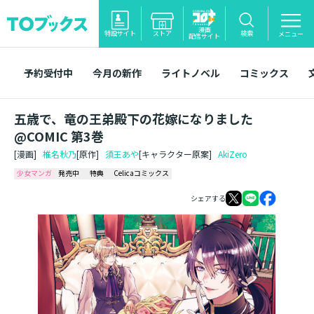
漫画
特設サイト
ストア
検索
メニュー
配信サイト
予約受付中
今月の新作
ライトノベル
コミックス
五歳で、竜の王弟殿下の花嫁になりました
@COMIC 第3巻
[漫画]
椎名秋乃
[原作]
須王あや
[キャラクター原案]
AkiZero
少女マンガ
発売中
特典
Celicaコミックス
シェアする