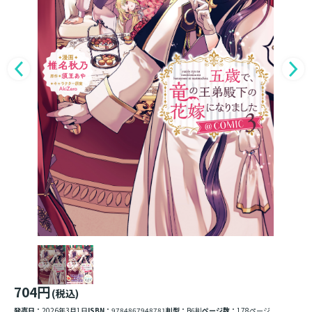
704円
(税込)
発売日：
2026年3月1日
ISBN：
9784867948781
判型：
B6判
ページ数：
178ページ