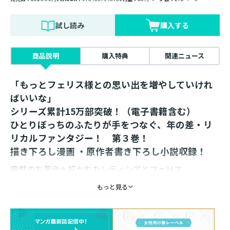
試し読み
購入する
商品説明
購入特典
関連ニュース
「もっとフェリス様との思い出を増やしていけれ
ばいいな」
シリーズ累計15万部突破！（電子書籍含む）
ひとりぼっちのふたりが手をつなぐ、年の差・リ
リカルファンタジー！ 第３巻！
描き下ろし漫画 ・原作者書き下ろし小説収録！
突然のお茶会へ招かれたレティシアとフェリス。
仲睦まじい様子が気に入らない王太后は、ふたりに悪意
もっと見る
ある言葉を向けるも、レティシアはまっすぐに言い返
す。
フェリスはそんな彼女に救われていることを痛感し、レ