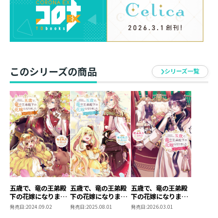
ティシアと街で初めてのお忍びデートなど、お互いの絆
はますます深まるばかり！
一方で、竜王・レーヴェを"邪神"とする過激派により、
ディアナの国に不穏な気配も漂い始めていて……？
このシリーズの商品
シリーズ一覧
五歳で、竜の王弟殿
五歳で、竜の王弟殿
五歳で、竜の王弟殿
下の花嫁になりまし
下の花嫁になりまし
下の花嫁になりまし
た＠COMIC 第1巻
た@COMIC 第2巻
た@COMIC 第3巻
発売日:
2024.09.02
発売日:
2025.08.01
発売日:
2026.03.01