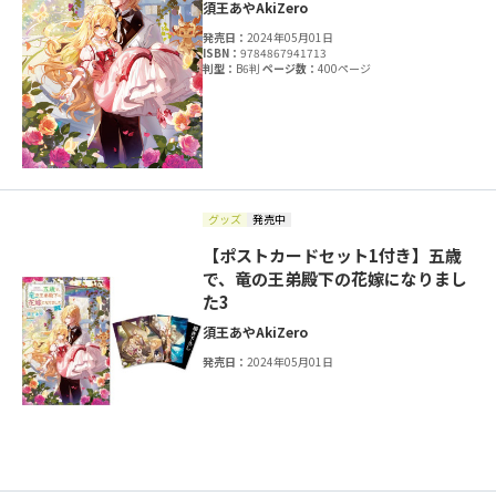
須王あや
AkiZero
発売日：
2024年05月01日
ISBN：
9784867941713
判型：
B6判
ページ数：
400ページ
グッズ
発売中
【ポストカードセット1付き】五歳
で、竜の王弟殿下の花嫁になりまし
た3
須王あや
AkiZero
発売日：
2024年05月01日