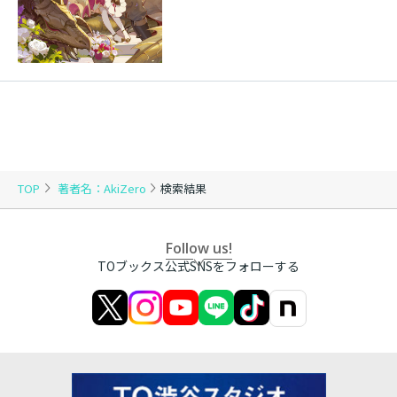
TOP
著者名：AkiZero
検索結果
Follow us!
TOブックス公式SNSをフォローする