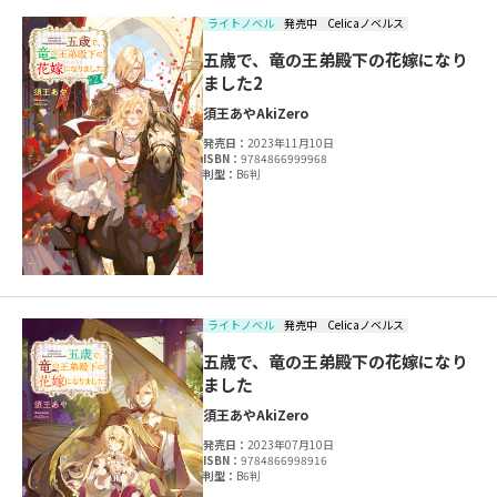
ライトノベル
発売中
Celicaノベルス
五歳で、竜の王弟殿下の花嫁になり
ました2
須王あや
AkiZero
発売日：
2023年11月10日
ISBN：
9784866999968
判型：
B6判
ライトノベル
発売中
Celicaノベルス
五歳で、竜の王弟殿下の花嫁になり
ました
須王あや
AkiZero
発売日：
2023年07月10日
ISBN：
9784866998916
判型：
B6判