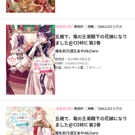
少女マンガ
発売中
特典
Celicaコミックス
五歳で、竜の王弟殿下の花嫁になり
ました@COMIC 第3巻
椎名秋乃
須王あや
AkiZero
発売日：
2026年03月01日
ISBN：
9784867948781
判型：
B6判
ページ数：
178ページ
少女マンガ
発売中
特典
Celicaコミックス
五歳で、竜の王弟殿下の花嫁になり
ました@COMIC 第2巻
椎名秋乃
須王あや
AkiZero