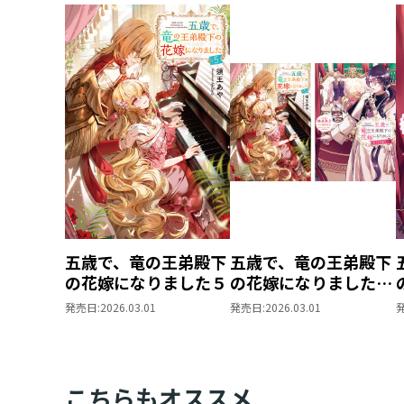
五歳で、竜の王弟殿下
五歳で、竜の王弟殿下
の花嫁になりました５
の花嫁になりました
原作小説第5巻＋コミ
発売日:
2026.03.01
発売日:
2026.03.01
ックス第3巻 2冊同
時購入セット【特典
SS付き】
こちらもオススメ