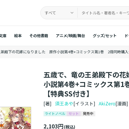
すべて
文庫
絵本
その他書籍
アニメ/映画/舞台
グッズ/セット
ド
弟殿下の花嫁になりました 原作小説第4巻+コミックス第1巻 2冊同時購入
五歳で、竜の王弟殿下の花
小説第4巻+コミックス第1
【特典SS付き】
[著]
須王あや
[イラスト]
AkiZero
[漫画
ライトノベル
セット
発売中
2,103円
(税込)