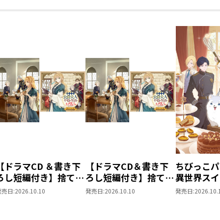
【ドラマCD ＆書き下
【ドラマCD＆書き下
ちびっこパ
ろし短編付き】捨てら
ろし短編付き】捨てら
異世界スイ
れ公爵夫人は、平穏な
れ公爵夫人は、平穏な
パパともふ
発売日:
2026.10.10
発売日:
2026.10.10
発売日:
2026.10.
生活をお望みのようで
生活をお望みのようで
な仲間と美
す5【著：カレヤタミ
す5
を過ごしま