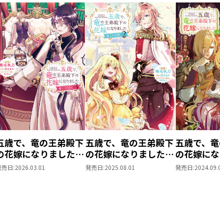
相手は冷徹と噂のフェリス王弟殿下だが
気投合！
生きづらさを共有する秘密の同盟関係を
のぼのな毎日が始まった！？
だが、この結婚の裏で絡む王位継承権と
やがて彼らを争いの渦中へと導いていく――
五歳で、竜の王弟殿下
五歳で、竜の王弟殿下
五歳で、竜
の花嫁になりました
の花嫁になりました
の花嫁にな
@COMIC 第3巻
@COMIC 第2巻
発売日:
2026.03.01
発売日:
2025.08.01
発売日:
2024.09.