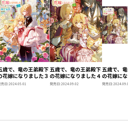
花嫁交換騒動が一件落着し、殿下との穏
ィシア。一緒にお手紙を書いたり、玉ね
り、彼が心配で王都までお供したり。こ
に困って、一緒に大人になりたいな――と
た！？ 裏で怪しく蠢くガレリアのヴォ
き込まれてしまった非力なレティシア。
は、竜神レーヴェにも力を借りて――。
「僕らが必ず、君を助ける」
ささやかな幸せを守りたい二人（＋竜神
ファンタジー！
五歳で、竜の王弟殿下
五歳で、竜の王弟殿下
五歳で、竜
の花嫁になりました３
の花嫁になりました４
の花嫁に
【コミックス情報】
原作小説第
「僕が/私があなたを守る！」
発売日:
2024.05.01
発売日:
2024.09.02
発売日:
2024.09.
ックス第1
ひとりぼっちのふたりが手をつなぐ、
時購入セッ
第１巻！
SS付き】
描き下ろし漫画 ・原作者書き下ろし小説
孤独な幼き転生王女・レティシアが厄介
を受ける国・ディアナ。