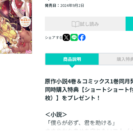
発売日：
2024年9月2日
試し読み
シェアする
商品説明
購入特
原作小説4巻＆コミックス1巻同月
同時購入特典【ショートショート
枚）】をプレゼント！
＜小説＞
「僕らが必ず、君を助ける」
ささやかな幸せを守りたい二人（