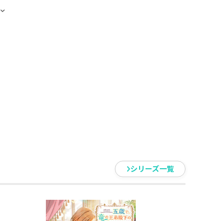
！
ぐ、年の差・リリカルファン
し小説収録！
）が手を繋ぐ、年の差・リリカル
シリーズ一覧