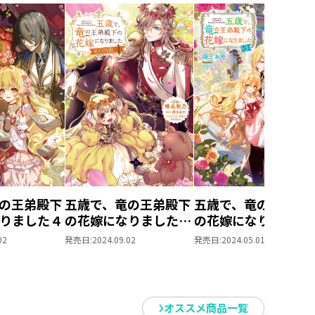
、はぐれ者同士のふたりはすぐ意
結ぶと、思いがけずふわふわでほ
竜王の末裔・フェリスの運命が、
。
の王弟殿下
五歳で、竜の王弟殿下
五歳で、竜の王弟殿
りました４
の花嫁になりました＠
の花嫁になりました
COMIC 第1巻
02
発売日:
2024.09.02
発売日:
2024.05.01
オススメ商品一覧