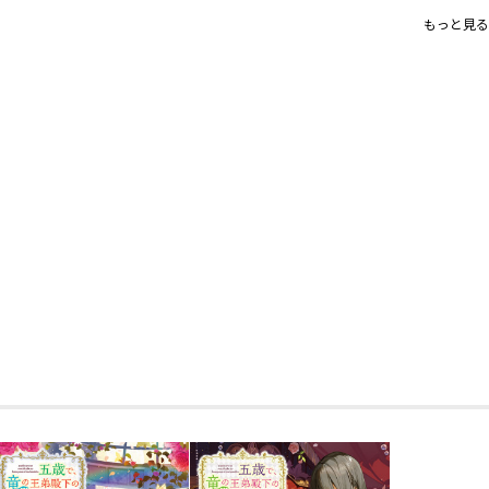
差・リリカルファンタジー第四弾
もっと見る
書き下ろし番外編収録！
コミックス1巻同日発売！
＜コミックス＞
「僕が/私があなたを守る！」
ひとりぼっちのふたりが手をつな
タジー！ 第１巻！
描き下ろし漫画 ・原作者書き下ろ
【小説情報】
「僕らが必ず、君を助ける」
ささやかな幸せを守りたい二人（＋竜神
ファンタジー第四弾！
書き下ろし番外編収録！
コミックス1巻同日発売！