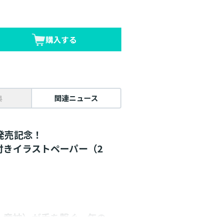
購入する
典
関連ニュース
発売記念！
付きイラストペーパー（2
＋竜神）が手を繋ぐ、年の