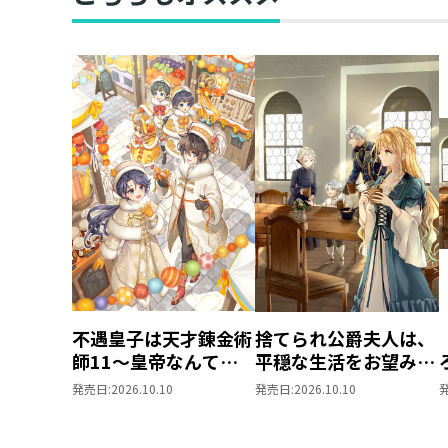
不遇皇子は天才錬金術
捨てられ公爵夫人は、
師11～皇帝なんて柄
平穏な生活をお望みの
じゃないので弟妹を可
ようです5
発売日:
2026.10.10
発売日:
2026.10.10
愛がりたい～