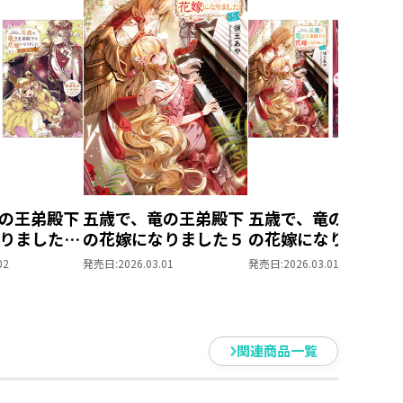
やかな時間を再び取り戻したレテ
ぎとじゃがいものスープを飲んだ
のままずっと、一緒に笑って、一緒
思っていた矢先、何者かに誘拐され
イド王やリリアの大司教の野心に巻
そんな彼女の救出を急ぐフェリス
）が手を繋ぐ、年の差・リリカル
の王弟殿下
五歳で、竜の王弟殿下
五歳で、竜の王弟殿
なりました
の花嫁になりました５
の花嫁になりまし
4巻+コミ
原作小説第5巻＋コ
02
発売日:
2026.03.01
発売日:
2026.03.01
巻 2冊同
ックス第3巻 2冊同
年の差・リリカルファンタジー！
ト【特典
時購入セット【特典
SS付き】
収録！
関連商品一覧
払いで嫁がされた先は、竜の加護