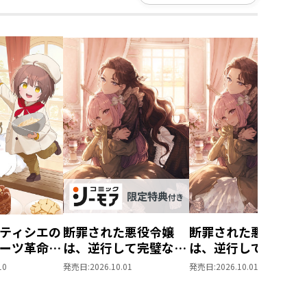
ティシエの
断罪された悪役令嬢
断罪された悪役令嬢
ーツ革命～
は、逆行して完璧な悪
は、逆行して完璧な
もふと愉快
女を目指す11【シー
女を目指す11
10
発売日:
2026.10.01
発売日:
2026.10.01
味しい毎日
モア限定書き下ろし
す！～
SS付き】