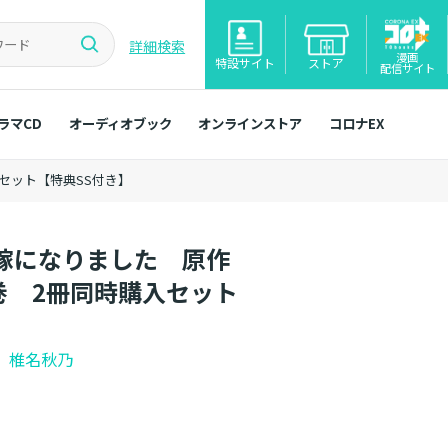
詳細検索
漫画
特設サイト
ストア
配信サイト
ラマCD
オーディオブック
オンラインストア
コロナEX
セット【特典SS付き】
嫁になりました 原作
巻 2冊同時購入セット
]
椎名秋乃