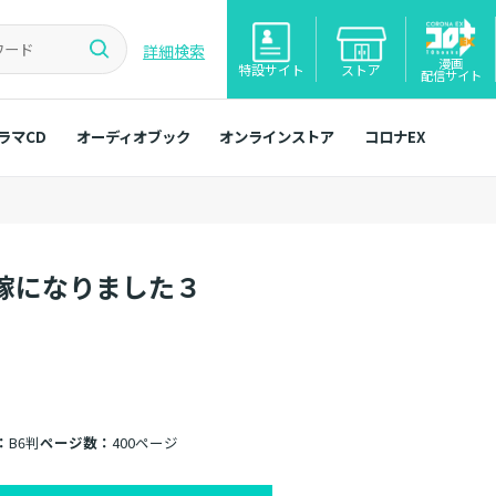
詳細検索
漫画
特設サイト
ストア
配信サイト
ラマCD
オーディオブック
オンラインストア
コロナEX
嫁になりました３
：
B6判
ページ数：
400ページ