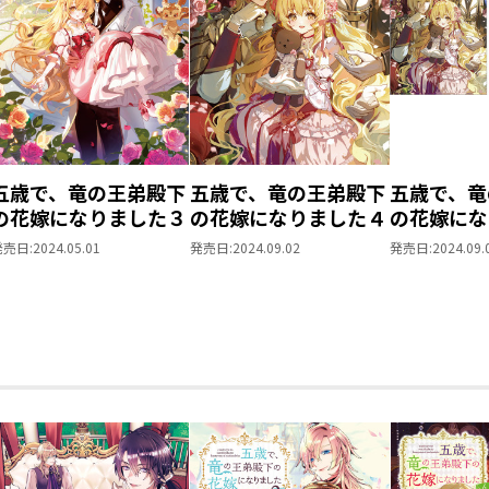
五歳で、竜の王弟殿下
五歳で、竜の王弟殿下
五歳で、竜
の花嫁になりました３
の花嫁になりました４
の花嫁に
原作小説第
発売日:
2024.05.01
発売日:
2024.09.02
発売日:
2024.09.
ックス第1
時購入セッ
SS付き】