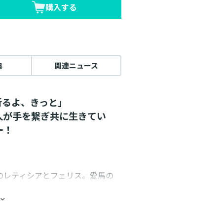
購入する
典
関連ニュース
祈るよ、きっと」
人が手を繋ぎ共に生きてい
ー！
のレティシアとフェリス。愛馬の
は、何不自由ない幸せいっぱいの
煽るように、故郷・サリアから
と警告する書状が届く。しかも、