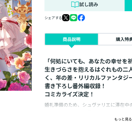
試し読み
シェアする
商品説明
購入特
「何処にいても、あなたの幸せを
生きづらさを抱えるはぐれもの二
く、年の差・リリカルファンタジ
書き下ろし番外編収録！
コミカライズ決定！
婚礼準備のため、シュヴァリエに滞在中
サイファとも再会を果たしたレティシア
日々に恐れすら感じていた。その不安を
もっと見る
「レティシアがディアナに災いを呼ぶ」