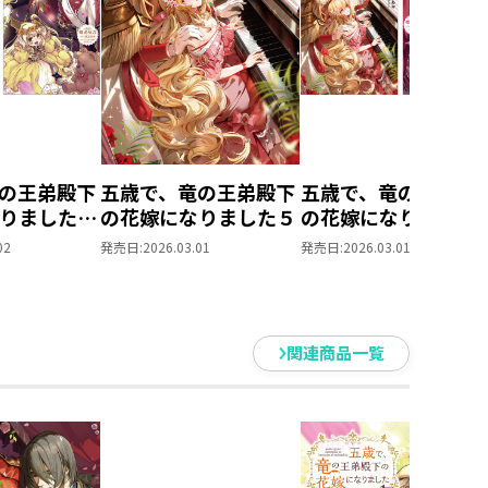
の王弟殿下
五歳で、竜の王弟殿下
五歳で、竜の王弟殿
なりました
の花嫁になりました５
の花嫁になりまし
4巻+コミ
原作小説第5巻＋コ
02
発売日:
2026.03.01
発売日:
2026.03.01
巻 2冊同
ックス第3巻 2冊同
ト【特典
時購入セット【特典
SS付き】
関連商品一覧