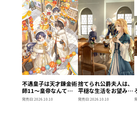
不遇皇子は天才錬金術
捨てられ公爵夫人は、
師11～皇帝なんて柄
平穏な生活をお望みの
じゃないので弟妹を可
ようです5
発売日:
2026.10.10
発売日:
2026.10.10
愛がりたい～