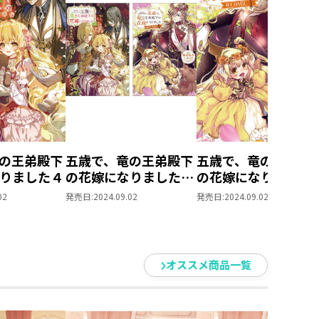
の王弟殿下
五歳で、竜の王弟殿下
五歳で、竜の王弟殿
りました４
の花嫁になりました
の花嫁になりました
原作小説第4巻+コミ
COMIC 第1巻
02
発売日:
2024.09.02
発売日:
2024.09.02
ックス第1巻 2冊同
時購入セット【特典
SS付き】
オススメ商品一覧