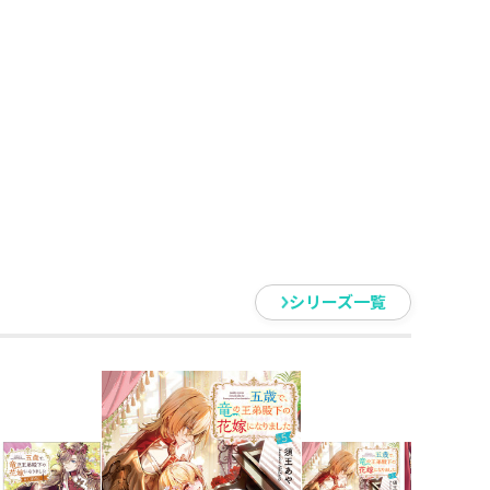
王女・アドリアナであり、花嫁を
にまで話が発展！？ フェリスを
いレティシアの心は揺れ動き――。
、きっと」
ぐ、年の差・リリカルファンタジ
シリーズ一覧