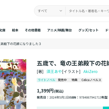
すべて
文庫
絵本
その他書籍
アニメ/映画/舞台
グッズ/セット
ド
王弟殿下の花嫁になりました３
五歳で、竜の王弟殿下の花
[著]
須王あや
[イラスト]
AkiZero
ライトノベル
発売中
特典
Celicaノベルス
1,399円
(税込)
発売日：
2024年5月1日
ISBN：
9784867941713
判型