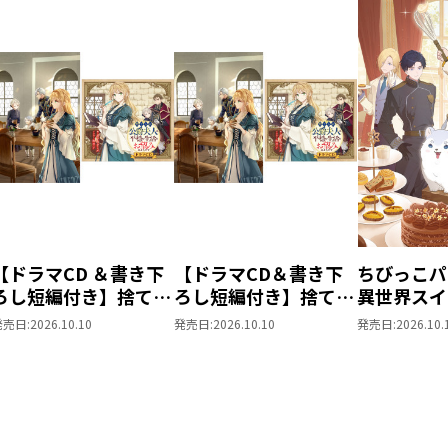
【ドラマCD ＆書き下
【ドラマCD＆書き下
ちびっこパ
ろし短編付き】捨てら
ろし短編付き】捨てら
異世界スイ
れ公爵夫人は、平穏な
れ公爵夫人は、平穏な
パパともふ
発売日:
2026.10.10
発売日:
2026.10.10
発売日:
2026.10.
生活をお望みのようで
生活をお望みのようで
な仲間と美
す5【著：カレヤタミ
す5
を過ごしま
エ 直筆サイン本】