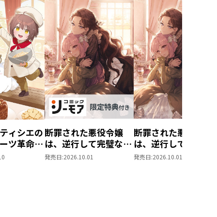
ティシエの
断罪された悪役令嬢
断罪された悪役令嬢
ーツ革命～
は、逆行して完璧な悪
は、逆行して完璧な
もふと愉快
女を目指す11【シー
女を目指す11
10
発売日:
2026.10.01
発売日:
2026.10.01
味しい毎日
モア限定書き下ろし
す！～
SS付き】