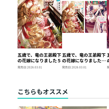
五歳で、竜の王弟殿下
五歳で、竜の王弟殿下
の花嫁になりました５
の花嫁になりました
原作小説第5巻＋コミ
発売日:
2026.03.01
発売日:
2026.03.01
ックス第3巻 2冊同
時購入セット【特典
SS付き】
こちらもオススメ