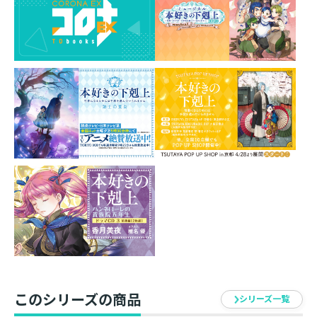
■オーディオコメンタリー出演者（Blu-ray BOXとDVD共
通）
第十五章：香月美夜（原作者）、鈴華（漫画家）、井口
裕香（マイン役）、速水 奨（フェルディナンド役）
第十七章：井口裕香（マイン役）、三瓶由布子（ギル
役）、狩野 翔（フラン役）、都丸ちよ（デリア役）
収録内容 ： 第十五章～第十七章、第十五章・第
十七章 オーディオコメンタリー
体裁 ： DVD
品番 ： VTBF-212
JAN ： 4580325329193
発売元 ： フライングドッグ
販売元 ： ビクターエンタテインメント
このシリーズの商品
シリーズ一覧