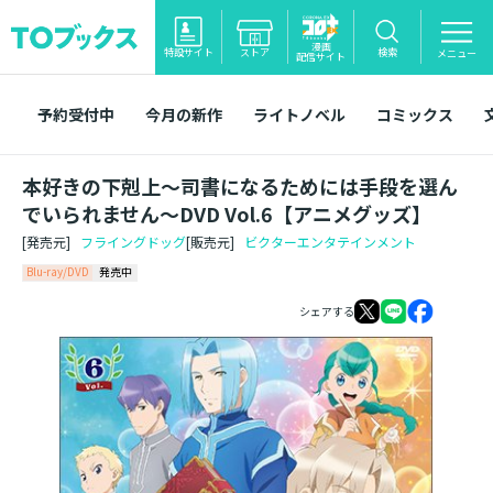
漫画
特設サイト
ストア
検索
メニュー
配信サイト
予約受付中
今月の新作
ライトノベル
コミックス
本好きの下剋上～司書になるためには手段を選ん
でいられません～DVD Vol.6【アニメグッズ】
[発売元]
フライングドッグ
[販売元]
ビクターエンタテインメント
Blu-ray/DVD
発売中
シェアする